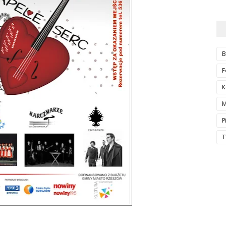
B
F
K
M
P
T