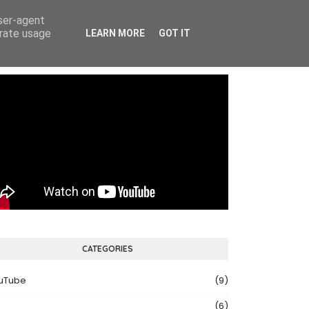
user-agent
E CD
GALERIE
SOCIAL MEDIA
KONCERTY
erate usage
LEARN MORE
GOT IT
CATEGORIES
uTube
(9)
(6)