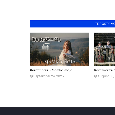
TE POSTY M
Karczmarze - Mamko moja
Karczmarze S
September 24, 2025
August 03,