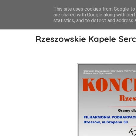
This site uses cookies from Google to d
are shared with Google along with perf
statistics, and to detect and address 
Rzeszowskie Kapele Serc