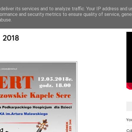
eliver its services and to analyze traffic. Your IP address and 
START
NASZ
ormance and security metrics to ensure quality of service, gen
abuse.
 2018
Yo
Cd