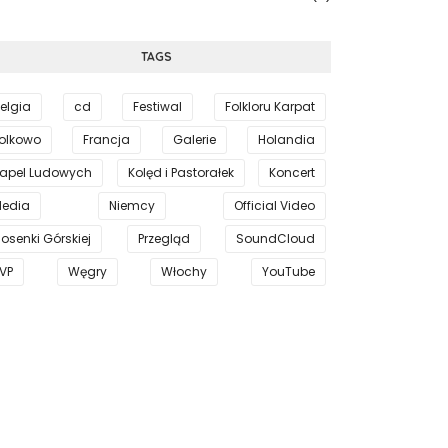
TAGS
elgia
cd
Festiwal
Folkloru Karpat
olkowo
Francja
Galerie
Holandia
apel Ludowych
Kolęd i Pastorałek
Koncert
edia
Niemcy
Official Video
iosenki Górskiej
Przegląd
SoundCloud
VP
Węgry
Włochy
YouTube