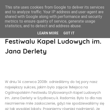
This site uses cookies from Google to deliver its services
and to analyze traffic. Your IP address and user-agent are
shared with Google along with performance and security
metrics to ensure quality of service, generate usage
statistics, and to detect and address abuse.
1Miejsce na Ogólopolskim
LEARN MORE
GOT IT
Festiwalu Kapel Ludowych im.
Jana Derlety
W dniu 14 czerwca 2008r. odnieśliśmy do tej pory nasz
największy sukces, jakim było zajęcie 1Miejsca na
Ogólnopolskim Festiwalu Stylizowanych Kapel Ludowych
im. Jana Derlety w Szydłowcu k. Radomia. Było to dla nas
niezmiernie miłe zaskoczenie, gdyż nie spodziewaliśmy się
aż tak wysokiej lokaty. Pragniemy również nadmienić, że