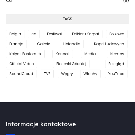
Cd
(6)
TAGS
Belgia
cd
Festiwal
Folkloru Karpat
Folkowo
Francja
Galerie
Holandia
Kapel Ludowych
Kolęd i Pastorałek
Koncert
Media
Niemcy
Official Video
Piosenki Górskiej
Przegląd
SoundCloud
TVP
Węgry
Włochy
YouTube
Informacje kontaktowe