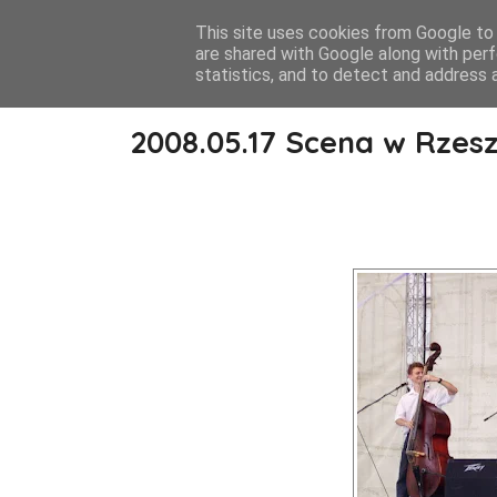
This site uses cookies from Google to d
are shared with Google along with perf
statistics, and to detect and address 
2008.05.17 Scena w Rzes