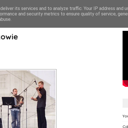
eliver its services and to analyze traffic. Your IP address and 
START
NASZ
ormance and security metrics to ensure quality of service, gen
abuse.
zowie
Yo
Cd