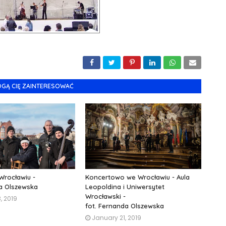
OGĄ CIĘ ZAINTERESOWAĆ
Wrocławiu -
Koncertowo we Wrocławiu - Aula
da Olszewska
Leopoldina i Uniwersytet
Wrocławski -
, 2019
fot. Fernanda Olszewska
January 21, 2019