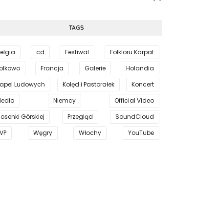
TAGS
elgia
cd
Festiwal
Folkloru Karpat
olkowo
Francja
Galerie
Holandia
apel Ludowych
Kolęd i Pastorałek
Koncert
edia
Niemcy
Official Video
iosenki Górskiej
Przegląd
SoundCloud
VP
Węgry
Włochy
YouTube