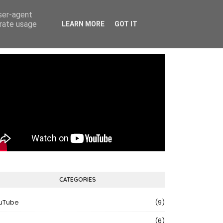
user-agent
E CD
GALERIE
SOCIAL MEDIA
KONCERTY
erate usage
LEARN MORE
GOT IT
CATEGORIES
uTube
(9)
(6)