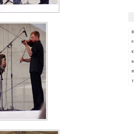
B
F
K
M
P
T